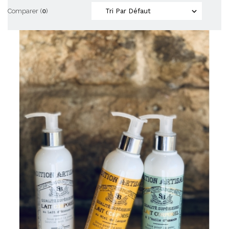
Comparer (
0
)