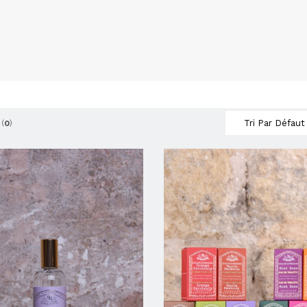
(
0
)